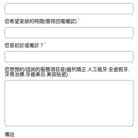
*
您希望安排的時間(需待回電確認)
*
您是初診或複診？
您想預約/諮詢的服務項目是(齒列矯正.人工植牙.全瓷假牙.
*
牙周治療.牙齒美白.美容貼瓷)
備註