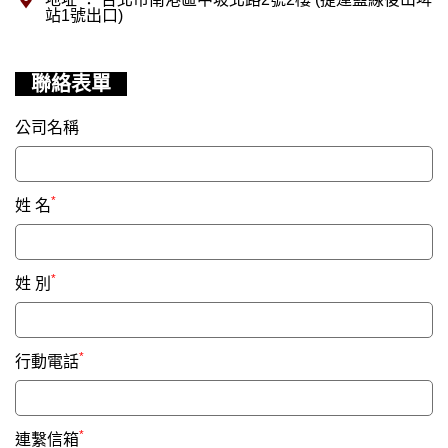
站1號出口)
聯絡表單
公司名稱
*
姓 名
*
姓 別
*
行動電話
*
連繫信箱