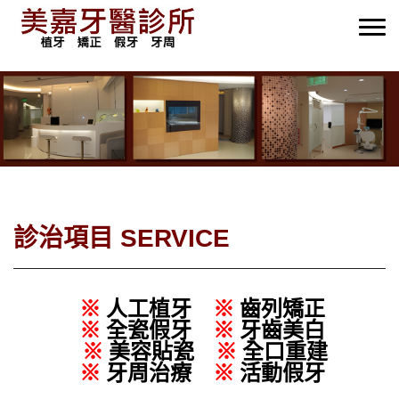
診治項目 SERVICE
※
人工植牙
※
​齒列矯正
※
全瓷假牙
※
牙齒美白
※
美容貼瓷
※
全口重建 ​
※
牙周治療 ​
※
​活動假牙